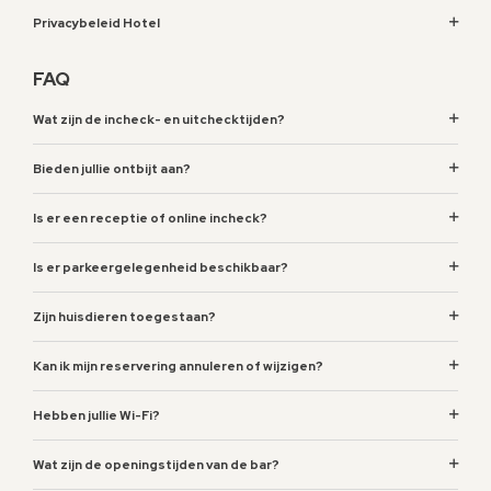
Privacybeleid Hotel
FAQ
Wat zijn de incheck- en uitchecktijden?
Bieden jullie ontbijt aan?
Is er een receptie of online incheck?
2 min lopen
Is er parkeergelegenheid beschikbaar?
2 min lopen
4 min lopen
Zijn huisdieren toegestaan?
Kan ik mijn reservering annuleren of wijzigen?
Hebben jullie Wi-Fi?
Wat zijn de openingstijden van de bar?